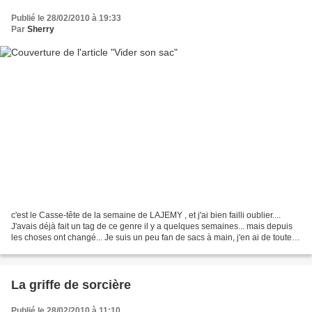
Publié le 28/02/2010 à 19:33
Par
Sherry
c'est le Casse-tête de la semaine de LAJEMY , et j'ai bien failli oublier....
J'avais déjà fait un tag de ce genre il y a quelques semaines... mais depuis
les choses ont changé... Je suis un peu fan de sacs à main, j'en ai de toutes
sortes, des grands,...
La griffe de sorcière
Publié le 28/02/2010 à 11:10