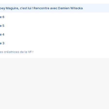
bey Maguire, c'est lui ! Rencontre avec Damien Witecka
e 6
e 5
e 4
e 3
s créatrices de la VF !
e 2
e 1
e Mektoub My Love arrive enfin ! Rencontre avec Shaïn Boumedine et Sal
i : après Toni en famille
elle réalise le bouleversant Dites lui que je l'aime
ais ! Rencontre autour de Vie privée de Rebecca Zlotowski